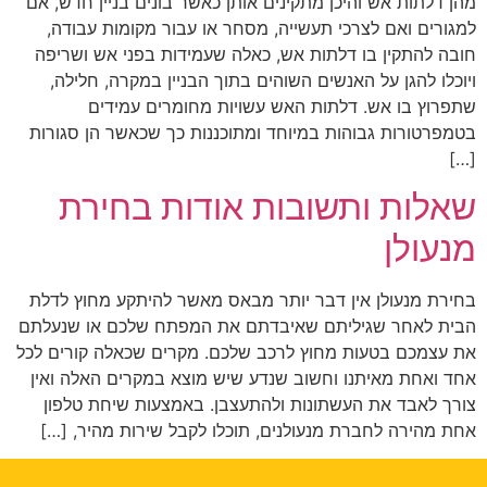
מהן דלתות אש והיכן מתקינים אותן כאשר בונים בניין חדש, אם
למגורים ואם לצרכי תעשייה, מסחר או עבור מקומות עבודה,
חובה להתקין בו דלתות אש, כאלה שעמידות בפני אש ושריפה
ויוכלו להגן על האנשים השוהים בתוך הבניין במקרה, חלילה,
שתפרוץ בו אש. דלתות האש עשויות מחומרים עמידים
בטמפרטורות גבוהות במיוחד ומתוכננות כך שכאשר הן סגורות
[…]
שאלות ותשובות אודות בחירת
מנעולן
בחירת מנעולן אין דבר יותר מבאס מאשר להיתקע מחוץ לדלת
הבית לאחר שגיליתם שאיבדתם את המפתח שלכם או שנעלתם
את עצמכם בטעות מחוץ לרכב שלכם. מקרים שכאלה קורים לכל
אחד ואחת מאיתנו וחשוב שנדע שיש מוצא במקרים האלה ואין
צורך לאבד את העשתונות ולהתעצבן. באמצעות שיחת טלפון
אחת מהירה לחברת מנעולנים, תוכלו לקבל שירות מהיר, […]