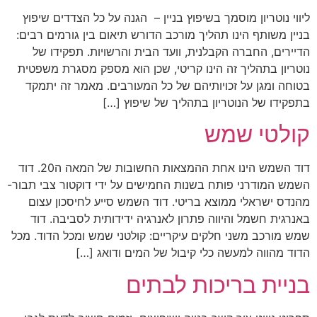
ליווי נוטריון מוסמך בשיפוץ בניין – הגנה על כל הצדדים שיפוץ
בניין משותף הינו תהליך מורכב הדורש תיאום בין גורמים רבים:
הדיירים, החברה הקבלנית, וועד הבית והרשויות. תפקידו של
נוטריון בתהליך זה הינו קריטי, שכן הוא מספק מסגרת משפטית
בטוחה ומגן על זכויותיהם של כל המעורבים. מאמר זה יתמקד
בתפקידו של הנוטריון בתהליך של שיפוץ […]
קולטי שמש
דוד השמש הינו אחת ההמצאות החשובות של המאה ה20. דוד
השמש המודרני פותח בשנות החמישים על ידי דוקטור צבי תבור-
מהנדס ישראלי ממוצא בריטי. דוד השמש סייע לחיסכון עצום
באנרגית חשמל והיווה פתרון לאנרגיה ידידותית לסביבה. דוד
שמש מורכב משני חלקים עיקריים: קולטני שמש ומכל הדוד. מכל
הדוד מהווה למעשה כלי קיבול של המים ודואג […]
בניית בריכות לבתים