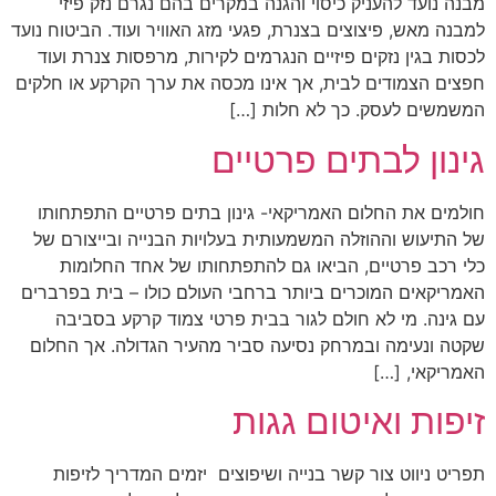
מבנה נועד להעניק כיסוי והגנה במקרים בהם נגרם נזק פיזי
למבנה מאש, פיצוצים בצנרת, פגעי מזג האוויר ועוד. הביטוח נועד
לכסות בגין נזקים פיזיים הנגרמים לקירות, מרפסות צנרת ועוד
חפצים הצמודים לבית, אך אינו מכסה את ערך הקרקע או חלקים
המשמשים לעסק. כך לא חלות […]
גינון לבתים פרטיים
חולמים את החלום האמריקאי- גינון בתים פרטיים התפתחותו
של התיעוש וההוזלה המשמעותית בעלויות הבנייה ובייצורם של
כלי רכב פרטיים, הביאו גם להתפתחותו של אחד החלומות
האמריקאים המוכרים ביותר ברחבי העולם כולו – בית בפרברים
עם גינה. מי לא חולם לגור בבית פרטי צמוד קרקע בסביבה
שקטה ונעימה ובמרחק נסיעה סביר מהעיר הגדולה. אך החלום
האמריקאי, […]
זיפות ואיטום גגות
תפריט ניווט צור קשר בנייה ושיפוצים יזמים המדריך לזיפות