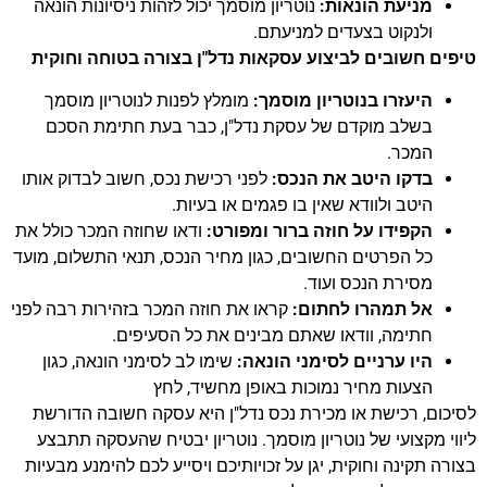
מניעת הונאות:
נוטריון מוסמך יכול לזהות ניסיונות הונאה
ולנקוט בצעדים למניעתם.
טיפים חשובים לביצוע עסקאות נדל"ן בצורה בטוחה וחוקית
היעזרו בנוטריון מוסמך:
מומלץ לפנות לנוטריון מוסמך
בשלב מוקדם של עסקת נדל"ן, כבר בעת חתימת הסכם
המכר.
בדקו היטב את הנכס:
לפני רכישת נכס, חשוב לבדוק אותו
היטב ולוודא שאין בו פגמים או בעיות.
הקפידו על חוזה ברור ומפורט:
ודאו שחוזה המכר כולל את
כל הפרטים החשובים, כגון מחיר הנכס, תנאי התשלום, מועד
מסירת הנכס ועוד.
אל תמהרו לחתום:
קראו את חוזה המכר בזהירות רבה לפני
חתימה, וודאו שאתם מבינים את כל הסעיפים.
היו ערניים לסימני הונאה:
שימו לב לסימני הונאה, כגון
הצעות מחיר נמוכות באופן מחשיד, לחץ
לסיכום, רכישת או מכירת נכס נדל"ן היא עסקה חשובה הדורשת
ליווי מקצועי של נוטריון מוסמך. נוטריון יבטיח שהעסקה תתבצע
בצורה תקינה וחוקית, יגן על זכויותיכם ויסייע לכם להימנע מבעיות