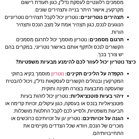
מסמכים רלוונטיים לעסקת נדל"ן, כגון תעודת רישום
מקרקעין, אישור היתר בנייה ותצהירים שונים.
תצהירים נוטריוניים:
נוטריון יכול לקבל תצהירים נוטריוניים
הנוגעים לנכס, כגון תצהיר אמת על מצב הנכס ותצהיר
הורות.
תרגום מסמכים:
נוטריון מוסמך יכול לתרגם מסמכים
הקשורים לנכס ולתקף אותם באישור נוטריוני, במקרים בהם
יש צורך בכך.
כיצד נוטריון יכול לעזור לכם להימנע מבעיות משפטיות?
הקפדה על הליכים תקינים:
נוטריון
מוסמך בקיא בחוקי
המקרקעין ובנהלים הקשורים לעסקאות נדל"ן, ויכול להבטיח
שהעסקה מתבצעת בצורה תקינה וחוקית.
זיהוי בעיות פוטנציאליות:
נוטריון יכול לזהות בעיות
פוטנציאליות בנכס או בעסקה, כגון עיקולים, זכויות קדימה או
תביעות משפטיות, ולסייע לכם לקבל החלטות מושכלות.
הגנה על זכויותיכם:
נוטריון יגן על זכויותיכם כרוכשים או
מוכרים של הנכס, ויוודא שכל הצדדים מקיימים את
התחייבויותיהם.