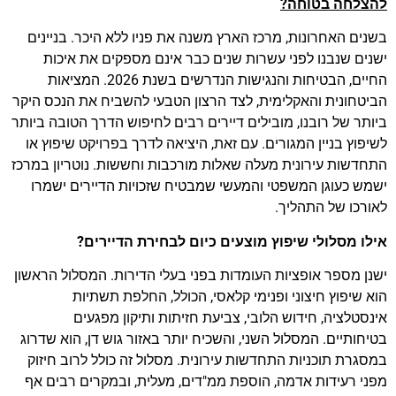
להצלחה בטוחה?
בשנים האחרונות, מרכז הארץ משנה את פניו ללא היכר. בניינים
ישנים שנבנו לפני עשרות שנים כבר אינם מספקים את איכות
החיים, הבטיחות והנגישות הנדרשים בשנת 2026. המציאות
הביטחונית והאקלימית, לצד הרצון הטבעי להשביח את הנכס היקר
ביותר של רובנו, מובילים דיירים רבים לחיפוש הדרך הטובה ביותר
לשיפוץ בניין המגורים. עם זאת, היציאה לדרך בפרויקט שיפוץ או
התחדשות עירונית מעלה שאלות מורכבות וחששות. נוטריון במרכז
ישמש כעוגן המשפטי והמעשי שמבטיח שזכויות הדיירים ישמרו
לאורכו של התהליך.
אילו מסלולי שיפוץ מוצעים כיום לבחירת הדיירים?
ישנן מספר אופציות העומדות בפני בעלי הדירות. המסלול הראשון
הוא שיפוץ חיצוני ופנימי קלאסי, הכולל, החלפת תשתיות
אינסטלציה, חידוש הלובי, צביעת חזיתות ותיקון מפגעים
בטיחותיים. המסלול השני, והשכיח יותר באזור גוש דן, הוא שדרוג
במסגרת תוכניות התחדשות עירונית. מסלול זה כולל לרוב חיזוק
מפני רעידות אדמה, הוספת ממ"דים, מעלית, ובמקרים רבים אף