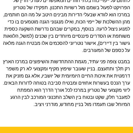
לחתום על ייפויי כוח בלתי חוזרים המאפשרים לעורכי הדין של
הפרויקט לפעול בשמם מול רשויות התכנון. תפקידו של נוטריון
במרכז הוא לוודא שבעלי הדירות מבינים היטב על מה הם חותמים,
מהן ההשלכות של ייפוי הכוח, ואילו מנגנוני הגנה מוטמעים בו כדי
למנוע ניצול לרעה. בנוסף, במקרים שבהם נדרשת השקעה כספית
משותפת או הסדרים פיננסיים מיוחדים בין שכנים (למשל, הלוואות
גישור בין דיירים), אישור נוטריוני להסכמים אלו מבטיח הגנה מלאה
על כספם של המעורבים.
במבט צופה פני עתיד, מגמת ההתחדשות והשיפוצים במרכז הארץ
רק תלך ותתעצם. בניין שעובר שיפוץ מקיף ומקצועי לא רק משפר
דרמטית את איכות החיים היומיומית של יושביו, אלא גם מזניק את
ערך הנכס בעשרות אחוזים ומבטיח סביבה בטוחה לדורות הבאים.
ליווי מקצועי של נוטריון במרכז לכל אורך הדרך הוא המפתח
למעבר חלק, שקט ובטוח בין השלב התכנוני המורכב לבין הרגע
המיוחל שבו תעמדו מול בניין מחודש, מודרני ויציב.