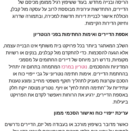
הריסה ובנייה מחדש. בעוד ששיפוץ רגיל ממומן מכיסם של
הדיירים, התחדשות עירונית מבוססת לרוב על עסקה מול קבלן,
הכוללת אישור לבניית דירות חדשות למכירה, ובתמורה שדרוג
וחיזוק הדירות הקיימות.
אספת הדיירים ואימות החתימות בפני הנוטריון
השלב המאתגר ביותר בכל פרויקט בית משותף אינו הבנייה עצמה,
אלא הגעה להסכמות. כדי להתקדם מול קבלנים, בנקים או רשויות
מקומיות, נדרש רוב מיוחס של דיירים החתומים על מסמכי
המדיניות וההסכמים.
נוטריון במרכז
המתמחה בתחום זה יתחיל
בהחתמת הדיירים. אימות חתימה נוטריוני על גבי ייפויי כוח או
הסכם עקרונות מעניק לתהליך תוקף משפטי מחייב ומונע טענות
עתידיות על "חתימה תחת לחץ" או זיוף. נוטריון מנוסה ייקח חלק
באספת הדיירים, ירגיע את הרוחות ויאפשר לקדם את הפרויקט
ביעילות.
עריכת ייפויי כוח ואישור הסכמי ממון
כאשר מדובר בשיפוץ מורכב או בעבודה מול יזם, הדיירים נדרשים