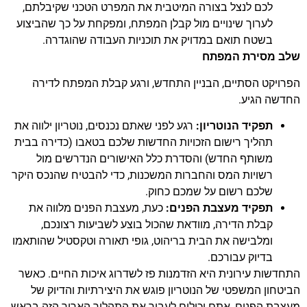
לכם לנצל בצורה המיטבית את המפרט הטכני שקיבלתם,
לערוך שינויים מול קבלן המפתח, ומפקחת על כך שהביצוע
בשטח תואם במדויק את תוכניות העבודה שהוגדרה.
שלב מסירת המפתח
הפרויקט הסתיים, הבניין התחדש, ורגע קבלת המפתח לדירה
החדשה הגיע.
תפקיד הנוטריון:
רגע לפני שאתם נכנסים, נוטריון ילווה את
תהליך רישום הזכויות החדשות שלכם בטאבו (כדירה בבית
משותף החדש) והסדרת כלל האישורים הנדרשים מול
רשויות המס והחברות המשכנות, כדי להבטיח שהנכס היקר
שלכם רשום על שמכם כחוק.
תפקיד מעצבת הפנים:
כעת, מעצבת הפנים מלווה את
קבלת הדירה, מוודאת שהכול בוצע לשביעות רצונכם,
ומלבישה את הבית בריהוט, גופי תאורה וטקסטיל שהותאמו
בדיוק עבורכם.
התחדשות עירונית היא הזדמנות פז לשדרוג איכות החיים. כאשר
הביטחון המשפטי של הנוטריון פוגש את היצירתיות והדיוק של
מעצבת הפנים, אתם יכולים לעבור את התהליך הארוך הזה בראש