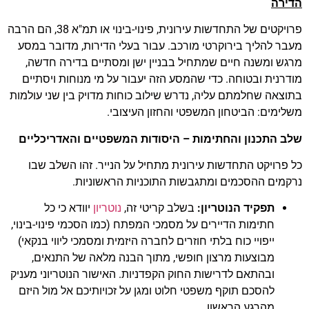
הדירה
פרויקטים של התחדשות עירונית, פינוי-בינוי או תמ"א 38, הם הרבה
מעבר להליך בירוקרטי מורכב. עבור בעלי הדירות, מדובר במסע
מרגש ומשנה חיים שמתחיל בבניין ישן ומסתיים בדירה חדשה,
מודרנית ובטוחה. כדי שהמסע הזה יעבור על מי מנוחות ויסתיים
בתוצאה שחלמתם עליה, נדרש שילוב כוחות מדויק בין שני עולמות
משלימים: הביטחון המשפטי והחזון העיצובי.
שלב התכנון והחתימות – היסודות המשפטיים והאדריכליים
כל פרויקט התחדשות עירונית מתחיל על הנייר. זהו השלב שבו
נרקמים ההסכמים ומתגבשות התוכניות הראשוניות.
תפקיד הנוטריון:
בשלב קריטי זה,
נוטריון
יוודא כי כל
חתימות הדיירים על מסמכי המפתח (כמו הסכמי פינוי-בינוי,
ייפויי כוח בלתי חוזרים לחברה היזמית ומסמכי ליווי בנקאי)
מבוצעות מרצון חופשי, מתוך הבנה מלאה של התנאים,
ובהתאם לדרישות החוק הקפדניות. האישור הנוטריוני מעניק
להסכם תוקף משפטי חלוט ומגן על זכויותיכם אל מול היזם
מהרגע הראשון.