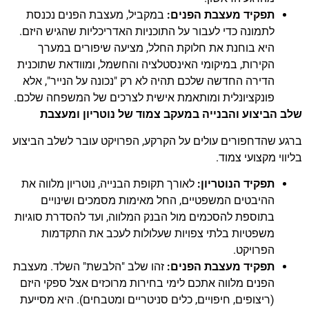
תפקיד מעצבת הפנים:
במקביל, מעצבת הפנים נכנסת
לתמונה כדי לעבור על התוכניות האדריכליות שהגיש היזם.
היא בוחנת את חלוקת החלל, מציעה שיפורים במערך
הקירות, במיקומי האינסטלציה והחשמל, ומוודאת שתוכנית
הדירה החדשה שלכם תהיה לא רק "נכונה על הנייר", אלא
פונקציונלית ומותאמת אישית לצרכים של המשפחה שלכם.
שלב הביצוע והבנייה במעקב צמוד
של נוטריון ומעצבת
ברגע שהדחפורים עולים על הקרקע, הפרויקט עובר לשלב הביצוע
בליווי מקצועי צמוד.
תפקיד הנוטריון:
לאורך תקופת הבנייה, נוטריון מלווה את
ההיבטים המשפטיים, החל מאימות מסמכים ושינויים
בתוספת להסכמים מול הבנק המלווה, ועד להסדרת סוגיות
משפטיות בלתי צפויות שעלולות לעכב את התקדמות
הפרויקט.
תפקיד מעצבת הפנים:
זהו שלב "הלבשת" השלד. מעצבת
הפנים מלווה אתכם לימי בחירות מרוכזים אצל ספקי היזם
(ריצופים, חיפויים, כלים סניטריים ומטבחים). היא מסייעת