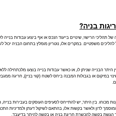
יגות בניה?
ל תהליכי הרישוי, שינויים בייעוד הנכס או אף ביצוע עבודות בנייה
 להליכים משפטיים. במקרים אלו, נוטריון מומלץ בתחום הבניה יכול ל
היתר הבנייה שניתן לו, או כאשר עבודות בנייה בוצעו מלכתחילה לל
נוי במיקום או בגבולות המבנה ביחס לשטח (קווי בניין), חריגה ממגב
ם.
חריגות בניה כפוף לחוק התכנון והבנייה, תשכ"ה-1965 ולתקנות מכוחו. בין היתר, יש להתייחס לסעיפים העוסקים 
המוסמך לדון ולאשר בקשות אלו, בהתאם לשיקול דעתן ולמדיניות התכנו
רך הגשת בקשה להכשרת חריגת בניה או בקשה להיתר בדיעבד.