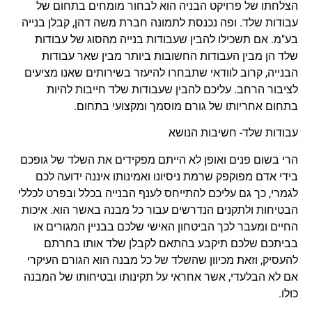
הצלחתו של פרויקט הבניה הוא לבחור מומחים בתחום של
עבודות שלד. ופה נכנסת לתמונה חברת משה דהן, קבלן בנייה
בע"מ. אם תשכילו להבין שעבודות בנייה מהסוג של עבודות
שלד הן מבין העבודות החשובות ביותר מבין שאר עבודות
הבנייה, קרוב לוודאי שתבחרו להיעזר בשירותים שאנו מציעים
לציבור הרחב. עליכם להבין שעבודות שלד חייבות להיות
בתחום אחריותו של גורם מוסמך ומקצועי בתחום.
עבודות שלד- חשיבות הנושא
הרי בשום פנים ואופן לא הייתם מפקידים את השלד של גופכם
בידי אדם מפוקפק שרמת ניסיונו ואמינותו איננה ידועה לכם
לגמרי, כך גם עליכם להתייחס לענף הבנייה בכלל ובפרט לכללי
הבטיחות ולתקנים הנדרשים עבור כל מבנה באשר הוא. איכות
החיים ומעבר לכך הביטחון האישי שלכם בבניין המגורים או
בביתכם שלכם תיקבע בהתאם לקבלן שלד אותו בחרתם
להעסיק, וזאת מכיוון שהשלד של כל מבנה הוא הגורם העיקרי
אם לא הבלעדי, אשר אחראי על תקינותו ובטיחותו של המבנה
כולו.