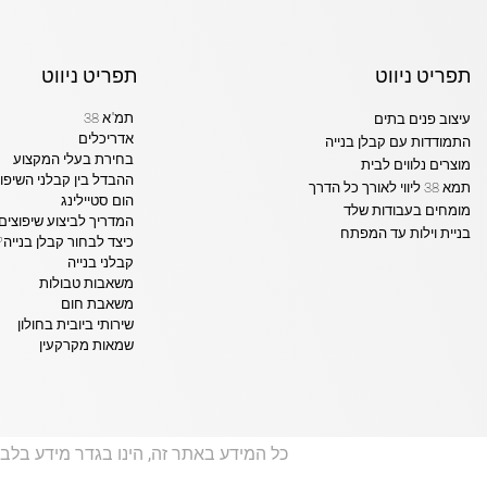
תפריט ניווט
תפריט ניווט
תמ"א 38
עיצוב פנים בתים
אדריכלים
התמודדות עם קבלן בנייה
בחירת בעלי המקצוע
מוצרים נלווים לבית
ההבדל בין קבלני השיפו
תמא 38 ליווי לאורך כל הדרך
הום סטיילינג
מומחים בעבודות שלד
המדריך לביצוע שיפוצים
בניית וילות עד המפתח
כיצד לבחור קבלן בנייה?
קבלני בנייה
משאבות טבולות
משאבת חום
שירותי ביובית בחולון
שמאות מקרקעין
כל המידע באתר זה, הינו בגדר מידע בלבד