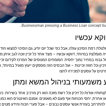
Businessman pressing a Business Loan concept butt
וקא עכשיו
לת רמת הסיכון עולה, אבל כפי שכל יזם יודע, גם הסיכוי למצוא ה
ציה מומלצת במיוחד, דווקא עכשיו – מצד אחד כל זכיין זוכה לגב איתן
יאל גבוה במחיר נמוך יחסית. המומחים המנוסים של המרכז לקידום זכי
יכיון וכל חוזה זכיינות – ועל הבסיס הזה מספקים ייעוץ מועיל במיוחד
טים על עסקים למכירה לחצו
וע משמעותי בניהול המשא ומתן
תיו אודות כל זיכיון וכל רשת מזכה הוא רק מרכיב אחד בשירות. כשי
ו אחרת, יחסי הכוחות אף פעם לא מאוזנים: אמנם האינטרס הוא כמוב
תרחב בעזרת אנשי עסקים נבונים – אבל פערי הכוח והידע מטים את 