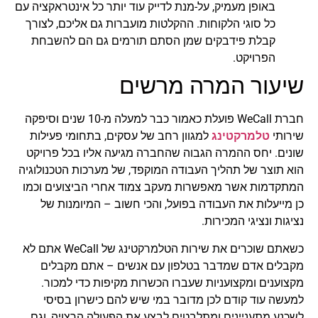
באופן מעמיק, על-מנת לדייק עוד יותר כל אינטראקציה עם
כל סוגי הלקוחות. ההקלטות מועברות גם אליכם, לצורך
קבלת פידבקים שמן הסתם תורמים גם הם להשבחת
הפרויקט.
שיעור המרה מרשים
חברת WeCall פועלת כאמור כבר למעלה מ-10 שנים וסיפקה
שירותי
טלמרקטינג
למגוון רחב של עסקים, בתחומי פעילות
שונים. יחס ההמרה הגבוה שהחברה מגיעה אליו בכל פרויקט
הוא תוצר של תהליך העבודה המוקפד, של מערכות הטכנולוגיה
המתקדמות אשר מאפשרות מעקב צמוד אחרי הביצועים וכמו
כן מייעלות את העבודה בפועל, והכי חשוב – המיומנות של
נציגות ונציגי המכירות.
כשאתם שוכרים את שירות הטלמרקטינג של WeCall אתם לא
מקבלים אדם שמדבר בטלפון עם אנשים – אתם מקבלים
מקצוענים ומקצועניות שעברו הכשרות מקיפות כדי למכור.
למעשה עוד קודם לכן מדובר במי שיש להם כישרון בסיסי
לשכנע מתעניינים ומתלבטים לבצע את הפעולה הרצויה, וגם