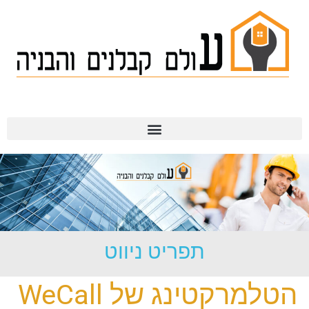
תמ"א 38
תפריט ניווט
הטלמרקטינג של WeCall