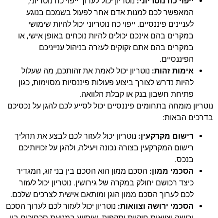
ייפוי כח נוטריוני:
נוטריון יכול לערוך ייפוי כח נוטריוני,
המאפשר לכם למנות אדם אחר לפעול בשמכם בנוגע
לעניינים פיננסיים. ייפוי כח נוטריוני יכול להיות שימושי
במקרים בהם אינכם יכולים להיות נוכחים באופן אישי, או
במקרים בהם אתם זקוקים לעזרה בניהול ענייניכם
הפיננסיים.
אימות זהות:
נוטריון יכול לאמת את זהותכם, מה שעלול
להיות נדרש לצורך ביצוע פעולות פיננסיות מסוימות, כגון
פתיחת חשבון בנק או קבלת הלוואה.
נוטריון מומחה בתחומים פיננסיים יכול לסייע לכם להגן על נכסיכם
בדרכים הבאות:
רישום מקרקעין:
נוטריון יכול לעזור לכם לבצע את תהליך
רישום המקרקעין בצורה נכונה ויעילה, ולהגן על זכויותיכם
בנכס.
הסכמי ממון:
הסכם ממון הוא הסכם בין בני זוג, המגדיר
כיצד רכושם יחולק במקרה של גירושין. נוטריון יכול לעזור
לכם לערוך הסכם ממון הוגן ומותאם אישית לצרכים שלכם.
הסכמי ירושה וצוואות:
נוטריון יכול לעזור לכם לערוך הסכם
ירושה וצוואות חוקיות ותקפות, שיסייע במניעת סכסוכים בין