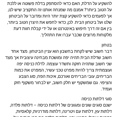
להשקיע על הדלת, האם כדאי להסתפק בדלת פשוטה או ללכת
על הטוב ביותר? אמנם מה שמנחה אותנו זה התקציב שיש לנו,
אך לפעמים כדאי להשקיע קצת יותר היות ומדובר על הביטחון
שלנו ועל ביטחון הבית. לכן, כדאי לחפש את היצרן הטוב ביותר,
בין אם זה דרך חיפוש באינטרנט או על ידי קבלת חוות דעת
מלקוחות מרוצים שכבר עברו את התהליך.
בטחון
דבר חשוב שיש לקחת בחשבון הוא עניין הביטחון. מצד אחד
חשוב שדלת הבית תהיה יפה ומושכת מבחינה עיצובית אך מצד
שני חשוב שתהיה חזקה ותשדר עוצמה. לדלת כניסה יפה
ועוצמתית צריך להיות מפרט טכני עשיר, המפרט את כמות
הבריחים, עובי הבריחים ואורכם, איכות הפח, סוג הצבע
והציפוי. גם שמשקוף יש חלק חשוב, יש לבחור משקוף חזק
ועמיד.
סוגי דלתות כניסה
ישנם סוגים שונים ומגוונים של דלתות כניסה – דלתות פלדה,
דלתות עץ, דלתות עם ויטרינה, דלתות מודרניות, קלאסיות,