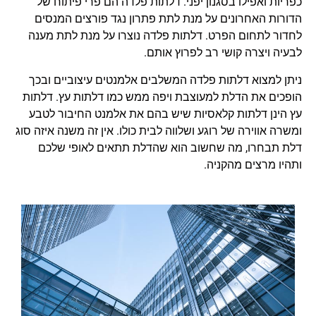
כפריות ואפילו בסגנון יפני. דלתות פלדה הם פרי פיתוח של
הדורות האחרונים על מנת לתת פתרון נגד פורצים המנסים
לחדור לתחום הפרט. דלתות פלדה נוצרו על מנת לתת מענה
לבעיה ויצרה קושי רב לפרוץ אותם.
ניתן למצוא דלתות פלדה המשלבים אלמנטים עיצוביים ובכך
הופכים את הדלת למעוצבת ויפה ממש כמו דלתות עץ. דלתות
עץ הינן דלתות קלאסיות שיש בהם את אלמנט החיבור לטבע
ומשרה אווירה של רוגע ושלווה לבית כולו. אין זה משנה איזה סוג
דלת תבחרו, מה שחשוב הוא שהדלת תתאים לאופי שלכם
ותהיו מרצים מהקניה.