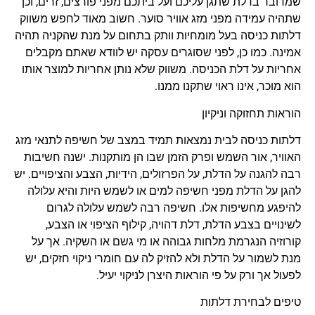
שמדובר בדלת שתגן עליכם ועל ביתכם מפני פורצים, זרים, וכן
שתהיה עמידה מפני מזג אוויר סוער. חשוב מאוד לחפש משווק
דלתות כניסה בעל מומחיות וותק בתחום על מנת שהקניה תהיה
אמינה. כמו כן, לפני שסוגרים עסקה יש לוודא שאתם מקבלים
אחריות על דלת הכניסה. משווק שלא נותן אחריות למוצר אותו
הוא מוכר, אינו ראוי שתקנו ממנו.
הוראות תחזוקה וניקיון
דלתות כניסה לבית נמצאות תמיד במצב של חשיפה לתנאי מזג
האוויר, אור השמש ופרק הזמן שבו הן מותקנות. ישנה חשיבות
רבה להגנה על הדלת, על הפרזולים, הידיות, הצבע והציפויים. יש
להגן על הדלת מפני חשיפה למים או לשמש היות והיא עלולה
להיפגע מחשיפות אלו. חשיפה רבה לשמש עלולה לגרום
לשינויים בצבע הדלת, דלת דהויה, קילוף הציפוי או הצבע,
קורוזיה הנגרמת מלחות גבוהה או מי גשם או השקיה. אך על
מנת לשמור על הדלת ולא להזיק לה עם חומרי ניקוי חזקים, יש
לפעול אך ורק על פי הוראות היצרן לניקוי יעיל.
טיפים לבחירת דלתות