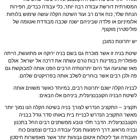
המסורתית דורשת עבודה רבה יותר, כלי עבודה כבדים, חפירות
הנחת שלד, כוח אדם רב ועוד השיטה הקלה עושה שימוש בלוחות
אלומיניום או פלדה שביניהם ישנה שכבה מבודדת ואטומה של
פוליסטירן מוקצף.
יש יתרונות כמובן
שיטת בניה זו אשר מוכרת גם בשם בניה ירוקה או מתועשת, הייתה
פופולרית במדינות רבות טרם עשתה את דרכה אל ישראל. אולם
מאז שהגיעה ועד היום יתרונותיה הרבים הפכו אותה למבוקשת גם
פה ולכן רבים אשר בוחרים לשלב אותה בפרויקטים שלהם.
לבניה הקלה ישנם יתרונות רבים, במיוחד כאשר משווים אותה
לשיטת הבניה הקונבנציונלית, ביניהם אלו הבאים:
תקציב – התקציב הנדרש לצורך בניה בשיטה הקלה הנו נמוך יותר
מאשר התקציב הנדרש לבניית בית באותו סדר גודל בבניה
הקונבנציונלית. הדבר תלוי ונובע ממשתנים רבים החל בתכנון
ובניה מראש, דרך הימנעות מכלי עבודה כבדים וצמצום כוח
העבודה ועד ליכולות איטום גבוהות יותר אשר מאפשרות חיסכון