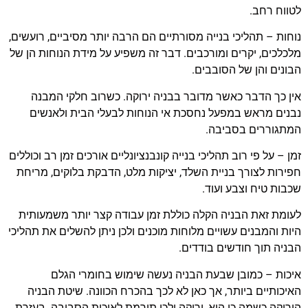
לטווח רחב.
נוחות – תהליכי בנייה מסורתיים הם הרבה יותר מסיביים, רועשים,
מלכלכים, יקרים ומורכבים. דבר זה משפיע על מידת הנוחות הן של
הבונים והן של הסובבים.
אין כך הדבר כאשר מדובר בבניה ירוקה. כשרוב חלקי המבנה
נבנים מראש במפעל נחסכת אי הנוחות לבעלי הבית ולאנשים
המתגוררים בסביבה.
זמן – על פי רוב תהליכי בנייה קונבנציונליים אורכים זמן רב וכוללים
חפירות לצורך בניית השלד, יציקות מלט, הדבקת בלוקים, מריחת
שכבות טיח וצבע ועוד.
לעומת זאת הבניה הקלה כוללת זמן עבודה קצר יותר משמעותית
היות והמבנים עשויים מלוחות מוכנים ולכן ניתן להשלים את תהליכי
הבניה תוך חודשים בודדים.
איכות – כמובן שבעת הבניה נעשה שימוש בחומרי הגלם
האיכותיים ביותר, אך כאן לא לכך בהכרח הכוונה. שיטת הבניה
הירוקה כשמה כן היא, ירוקה ולכן תורמת לאיכות הסביבה. בעזרת