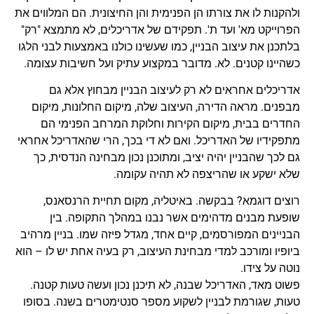
ולהקנות לו את צורתו הן הפנימית והן החיצונית. הם המלווים את
הפרוייקט מא' ועד ת'. תפקידם של אדריכלים, לא מתמצא "רק"
בלתכנן את עיצוב הבניין, כמו שעשינו כולנו באמצעות לבני הלגו
כשהיינו קטנים. לא. מדובר במקצוע עתיק ועל חשיבות עצומה.
אדריכלים אחראים לא רק לעיצוב הבניין מבחוץ אלא גם
מבפנים. מראה הדירה, העיצוב שלה, מיקום החלונות, מיקום
החדרים בבית, מיקום הקירות וחלוקת המרחב הפנימי הם
מתפקידיו של האדריכל. ואם לא די בכך, הרי שהאדריכל אחראי
גם לכך שהבניין יהיה יציב, ומתוכנן נכון מבחינה הנדסית, כך
שלא ישקע או שהריצפה לא תהיה עקומה.
רוצים דוגמא? בבקשה. באיטליה, מקום תחיית הרנסאנס,
שופעת מבנים מדהימים אשר נבנו במהלך התקופה. בין
הבניינים המפורסמים, קיים אחד, מגדל פיזה שמו. בניין מרהיב
ביופיו ומורכב למדי מבחינת העיצוב, רק בעיה אחת יש לו – הוא
נוטה על צידו.
פשוט מאד, האדריכל שבנה, לא תיכנן נכון ועשה טעות קטנה.
טעות, שגורמת לבניין לשקוע מספר סנטימטרים בשנה. בסופו