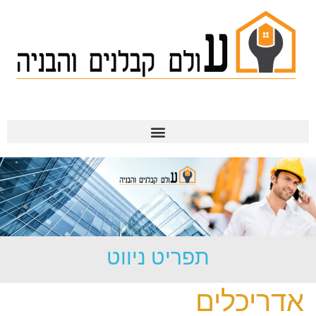
תמ"א 38
תפריט ניווט
אדריכלים